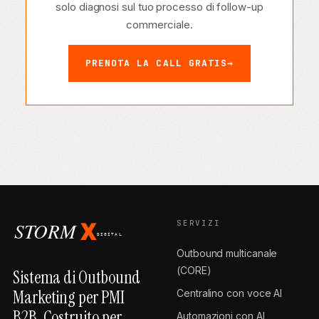
solo diagnosi sul tuo processo di follow-up
commerciale.
PRENOTA LA CALL GRATIS
SERVIZI
Outbound multicanale
(CORE)
Sistema di Outbound
Marketing per PMI
Centralino con voce AI
B2B. Costruito per
Automazioni con AI