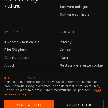
scalare.
Software collegati
Software su misura
AZIENDA
CONTATTI
Il workflow multicanale
Privacy
Pilot 120 giorni
Cookie
Casi studio reali
Termini
Articoli
Gestisci preferenze cookie
stormxdigital@pec.it
COOKIE & PRIVACY
Usiamo cookie tecnici sempre attivi. Se ce lo permetti usiamo anche
cookie analitici (Google Analytics) e cookie di marketing (Meta Pixel,
Google Ads) per migliorare il sito e mostrarti annunci pertinenti.
Leggi
la cookie policy
·
Privacy
STORM X DIGITAL
ACCETTA TUTTO
RIFIUTA TUTTO
S.R.L. · BISCEGLIE
SISTEMA
2026.08.08T14:23:58Z